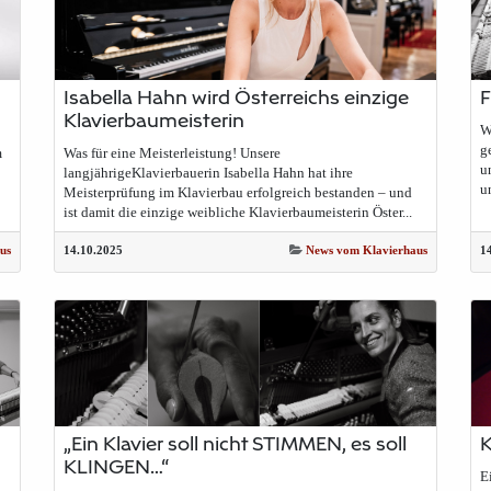
Isabella Hahn wird Österreichs einzige
F
Klavierbaumeisterin
W
g
m
Was für eine Meisterleistung! Unsere
u
langjährigeKlavierbauerin Isabella Hahn hat ihre
u
Meisterprüfung im Klavierbau erfolgreich bestanden – und
ist damit die einzige weibliche Klavierbaumeisterin Öster...
us
14.10.2025
News vom Klavierhaus
1
„Ein Klavier soll nicht STIMMEN, es soll
K
KLINGEN…“
E