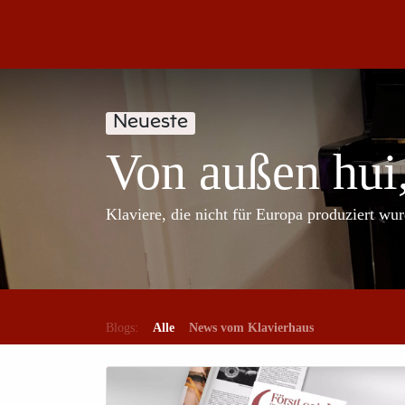
Klaviere
Klavier-Abo
Service
Blog
Übe
Neueste
Von außen hui,
Klaviere, die nicht für Europa produziert wu
Blogs:
Alle
News vom Klavierhaus