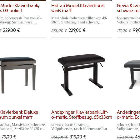
 Model Klavierbank,
Hidrau Model Klavierbank,
Gewa Klavi
 03 poliert
weiß matt
schwarz ma
z, höhenverstellbar von 49-
Massivholz, höhenverstellbar von 49-
höhenverstellb
zbezug: Samt schwarz,
59cm, Sitzbezug: Samt schwarz,
Velours Sitzbez
lt in Europa
hergestellt in Europa
Höhe 48 - 57 c
229,00
€
229,00
€
99,
€
275,00
€
112,00
€
lavierbank Deluxe
Andexinger Klavierbank Lift-
Andexinger 
um dunkel matt
o-matic, Stoffbezug, 65x33cm
o-matic, E
tellbar, Massivholz, schwarzer
schwarz, harte Polsterung,
schwarz, harte 
itzbezug, Sitzfläche 52x30 cm,
Vollpolstersitz, rasch höhenverstellbar
Vollpolstersitz,
57 cm, Farbe: Nussbaum
durch Lift-Technik, 65x34cm
durch Lift-Tech
passend zu Yamaha "Dark
Gewicht: 13kg
Gewicht ca. 13
79,00
€
319,00
€
46
350,00
€
520,00
€