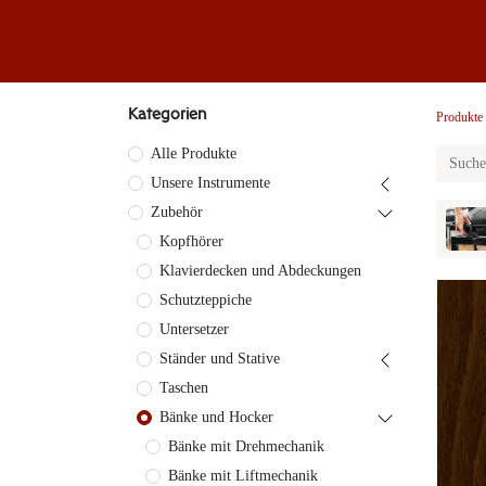
Klaviere
Klavier-Abo
Service
Blog
Übe
Kategorien
Produkte
Alle Produkte
Unsere Instrumente
Zubehör
Kopfhörer
Klavierdecken und Abdeckungen
Schutzteppiche
Untersetzer
Ständer und Stative
Taschen
Bänke und Hocker
Bänke mit Drehmechanik
Bänke mit Liftmechanik