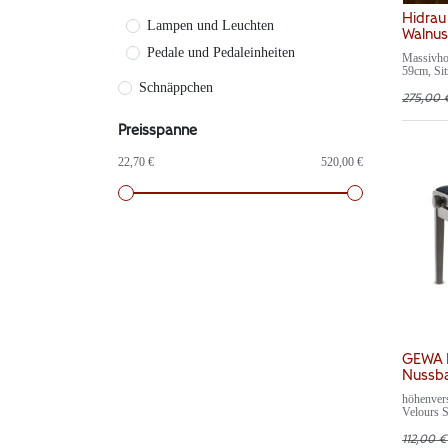
Hidrau
Lampen und Leuchten
Walnuss
Pedale und Pedaleinheiten
Massivhol
59cm, Sit
hergestel
Schnäppchen
275,00
Preisspanne
22,70 €
520,00 €
GEWA K
Nussba
höhenvers
Velours S
Höhe 48-
dunkel (
112,00
€