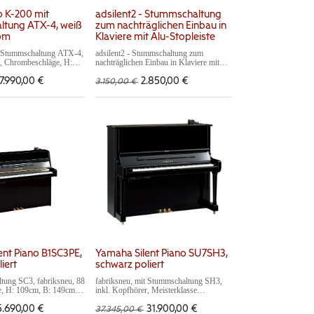
o K-200 mit
adsilent2 - Stummschaltung
tung ATX-4, weiß
zum nachträglichen Einbau in
rom
Klaviere mit Alu-Stopleiste
t Stummschaltung ATX-4,
adsilent2 - Stummschaltung zum
r, Chrombeschläge, H:
nachträglichen Einbau in Klaviere mit
m, T: 57cm,
Alu-Stopleiste, inkl. Einbau
 Fichte massiv, 5 Jahre
7.990,00
€
2.850,00
€
3.150,00
€
ent Piano B1SC3PE,
Yamaha Silent Piano SU7SH3,
iert
schwarz poliert
tung SC3, fabriksneu, 88
fabriksneu, mit Stummschaltung SH3,
le, H: 109cm, B: 149cm,
inkl. Kopfhörer, Meisterklasse
Kopfhörer, 10 Jahre
(handgefertigt), Made in Japan, 3 Pedale,
egistrierung unter:
H: 131cm, B: 154cm, T: 67cm, 10 Jahre
5.690,00
€
31.900,00
€
37.345,00
€