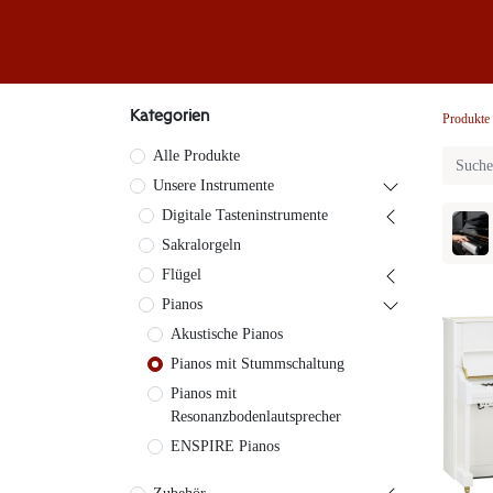
Klaviere
Klavier-Abo
Service
Blog
Übe
Kategorien
Produkte
Alle Produkte
Unsere Instrumente
Digitale Tasteninstrumente
Sakralorgeln
Flügel
Pianos
Akustische Pianos
Pianos mit Stummschaltung
Pianos mit
Resonanzbodenlautsprecher
ENSPIRE Pianos