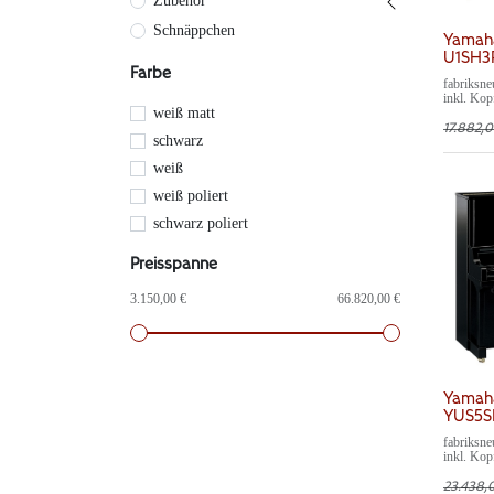
Zubehör
Schnäppchen
Yamaha
U1SH3P
Farbe
fabriksn
inkl. Kop
weiß matt
61cm, Made in 
Pedale,10
17.882,
schwarz
Registrie
weiß
weiß poliert
schwarz poliert
Preisspanne
3.150,00 €
66.820,00 €
Yamaha
YUS5SH
fabriksn
inkl. Kop
131cm, B
Japan, Gar
23.438,