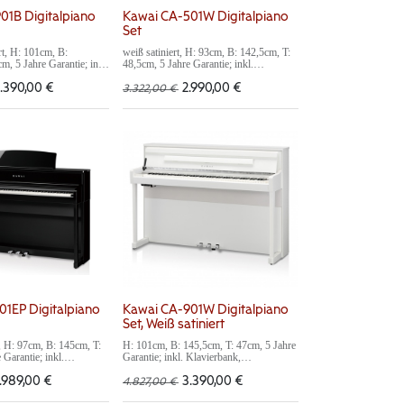
01B Digitalpiano
Kawai CA-501W Digitalpiano
Set
rt, H: 101cm, B:
weiß satiniert, H: 93cm, B: 142,5cm, T:
m, 5 Jahre Garantie; inkl.
48,5cm, 5 Jahre Garantie; inkl.
henverstellbar, Vollholz,
Klavierbank, höhenverstellbar, Vollholz,
und Stereo-Kopfhörer
mit Samtbezug und Stereo-Kopfhörer
.390,00
€
2.990,00
€
3.322,00
€
tonverpackung 60 × 156
Maße inkl. Kartonverpackung 155,5 ×
B x T)
68,0 × 59,5 cm (B x H x T)
kg Klavierbank
ca. 81kg + 10kg Klavierbank
01EP Digitalpiano
Kawai CA-901W Digitalpiano
Set, Weiß satiniert
, H: 97cm, B: 145cm, T:
H: 101cm, B: 145,5cm, T: 47cm, 5 Jahre
 Garantie; inkl.
Garantie; inkl. Klavierbank,
henverstellbar, Vollholz,
höhenverstellbar, Vollholz, mit
und Stereo-Kopfhörer
Samtbezug und Stereo-Kopfhörer
.989,00
€
3.390,00
€
4.827,00
€