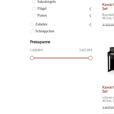
Sakralorgeln
Kawai 
Flügel
Set
Rosenholz
Pianos
48,5cm, 5
Klavierba
Zubehör
mit Samt
3.322,0
Maße ink
Schnäppchen
155,5 × 5
ca. 81kg 
Preisspanne
1.428,00 €
5.427,00 €
Kawai 
Set
schwarz s
49,5cm, 5
Klavierba
mit Samt
3.827,0