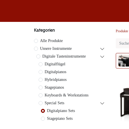
Klaviere
Klavier-Abo
Service
Blog
Übe
Kategorien
Produkte
Alle Produkte
Unsere Instrumente
Digitale Tasteninstrumente
Digitalflügel
Digitalpianos
Hybridpianos
Stagepianos
Keyboards & Workstations
Special Sets
Digitalpiano Sets
Stagepiano Sets