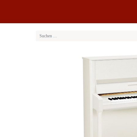
Klaviere
Klavier-Abo
Service
Blog
Übe