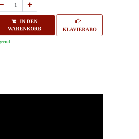
IN DEN
WARENKORB
KLAVIERABO
gernd