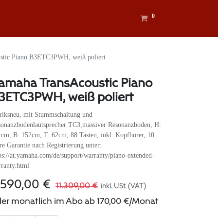
0
stic Piano B3ETC3PWH, weiß poliert
amaha TransAcoustic Piano
3ETC3PWH, weiß poliert
riksneu, mit Stummschaltung und
onanzbodenlautsprecher TC3,massiver Resonanzboden, H:
cm, B: 152cm, T: 62cm, 88 Tasten, inkl. Kopfhörer, 10
re Garantie nach Registrierung unter:
ps://at.yamaha.com/de/support/warranty/piano-extended-
ranty.html
.590,00
€
11.309,00
€
inkl. USt. (VAT)
er monatlich im Abo ab
170,00
€
/Monat