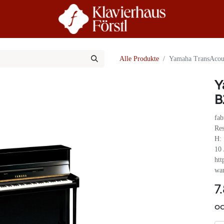
r Uns
Beratung
Alle Produkte
Yamaha TransAcous
Y
B
fab
Res
H: 
10 
htt
war
7
od