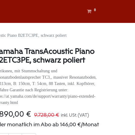
0
tic Piano B2ETC3PE, schwarz poliert
amaha TransAcoustic Piano
2ETC3PE, schwarz poliert
riksneu, mit Stummschaltung und
onanzbodenlautsprecher TC3,, massiver Resonanzboden,
113cm, B: 150cm, T: 54cm, 88 Tasten, inkl. Kopfhörer,
Jahre Garantie nach Registrierung unter:
ps://at.yamaha.com/de/support/warranty/piano-extended-
ranty.html
.890,00
€
9.728,00
€
inkl. USt. (VAT)
er monatlich im Abo ab
146,00
€
/Monat