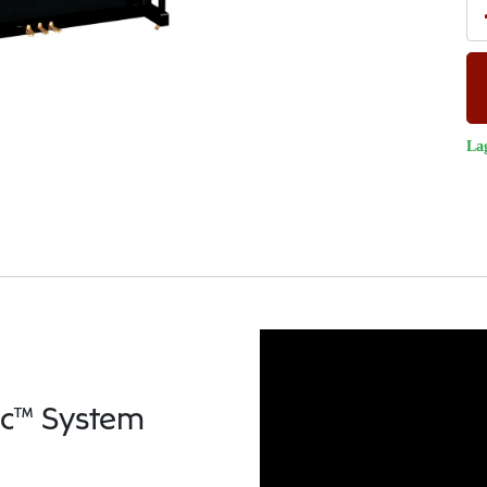
La
ic™ System