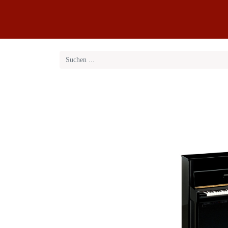
Klaviere
Klavier-Abo
Service
Blog
Übe