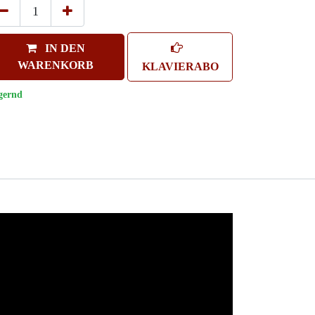
IN DEN
WARENKORB
KLAVIERABO
gernd