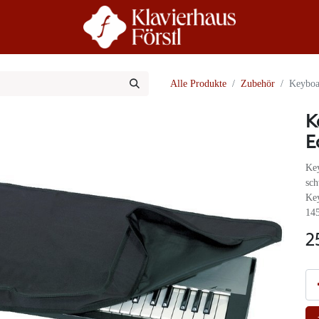
r Uns
Beratung
Alle Produkte
Zubehör
Keyboa
K
E
Ke
sch
Key
14
2