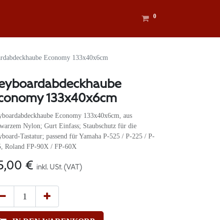
0
rdabdeckhaube Economy 133x40x6cm
eyboardabdeckhaube
conomy 133x40x6cm
yboardabdeckhaube Economy 133x40x6cm, aus
warzem Nylon; Gurt Einfass; Staubschutz für die
board-Tastatur; passend für Yamaha P-525 / P-225 / P-
5, Roland FP-90X / FP-60X
5,00
€
inkl. USt. (VAT)