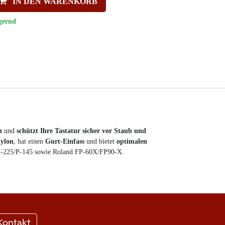
IN DEN WARENKORB
gernd
n
und
schützt Ihre Tastatur sicher vor Staub und
ylon
, hat einen
Gurt-Einfass
und bietet
optimalen
/P-225/P-145 sowie Roland FP-60X/FP90-X.
Kontakt