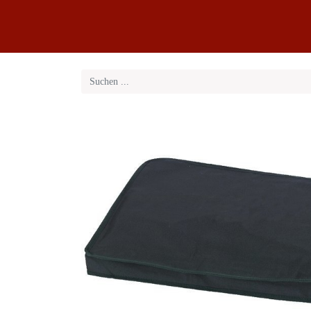
Klaviere
Klavier-Abo
Service
Blog
Übe