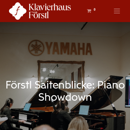
0
Förstl Saitenblicke: Piano
Showdown