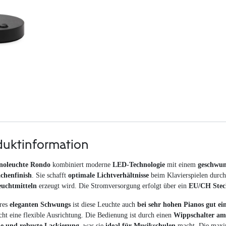
duktinformation
noleuchte Rondo
kombiniert moderne
LED-Technologie
mit einem
geschwun
chenfinish
. Sie schafft
optimale Lichtverhältnisse
beim Klavierspielen durch
uchtmitteln
erzeugt wird. Die Stromversorgung erfolgt über ein
EU/CH Steck
res
eleganten Schwungs
ist diese Leuchte auch
bei sehr hohen Pianos gut ei
cht eine flexible Ausrichtung. Die Bedienung ist durch einen
Wippschalter am
e und robuste Lackierung
, was sie
ideal für Musikschulen
macht. Die maxi