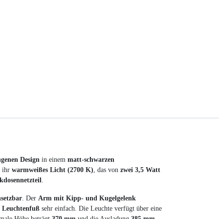
genen Design
in einem
matt-schwarzen
 ihr
warmweißes Licht (2700 K)
, das von
zwei 3,5 Watt
dosennetzteil
.
nsetzbar
. Der
Arm mit Kipp- und Kugelgelenk
 Leuchtenfuß
sehr einfach. Die Leuchte verfügt über eine
male Höhe beträgt
370 mm
und die Ausladung
385 mm
.