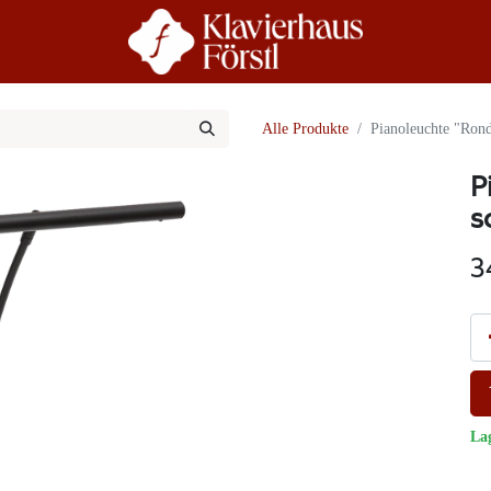
r Uns
Beratung
Alle Produkte
Pianoleuchte "Rond
P
s
3
La