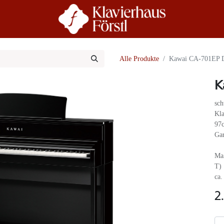
r Uns
Beratung
Alle Produkte
Kawai CA-701EP D
K
sch
Kla
97c
Gar
Maß
T)
ca.
2