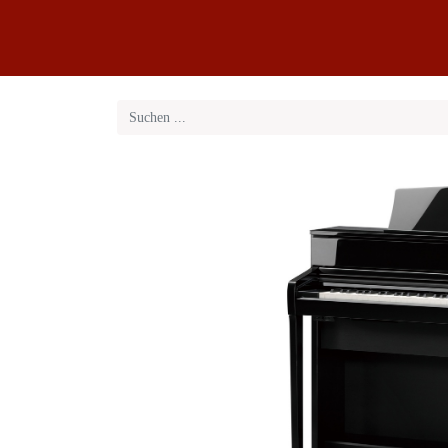
Klaviere
Klavier-Abo
Service
Blog
Übe