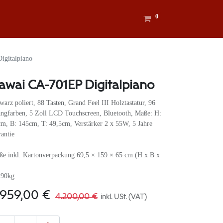
0
igitalpiano
awai CA-701EP Digitalpiano
warz poliert, 88 Tasten, Grand Feel III Holztastatur, 96
ngfarben, 5 Zoll LCD Touchscreen, Bluetooth, Maße: H:
m, B: 145cm, T: 49,5cm, Verstärker 2 x 55W, 5 Jahre
antie
e inkl. Kartonverpackung 69,5 × 159 × 65 cm (H x B x
 90kg
.959,00
€
4.200,00
€
inkl. USt. (VAT)