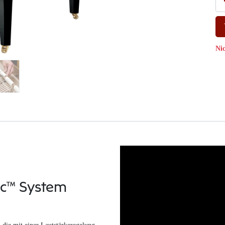
Ni
ic™ System