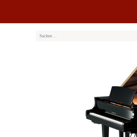
Klaviere
Klavier-Abo
Service
Blog
Übe