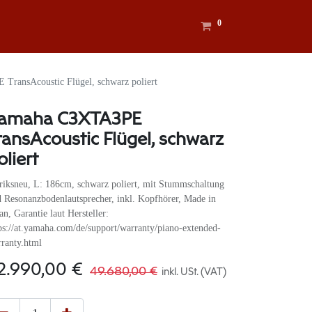
0
ransAcoustic Flügel, schwarz poliert
amaha C3XTA3PE
ransAcoustic Flügel, schwarz
oliert
riksneu, L: 186cm, schwarz poliert, mit Stummschaltung
 Resonanzbodenlautsprecher, inkl. Kopfhörer, Made in
an, Garantie laut Hersteller:
ps://at.yamaha.com/de/support/warranty/piano-extended-
ranty.html
2.990,00
€
49.680,00
€
inkl. USt. (VAT)