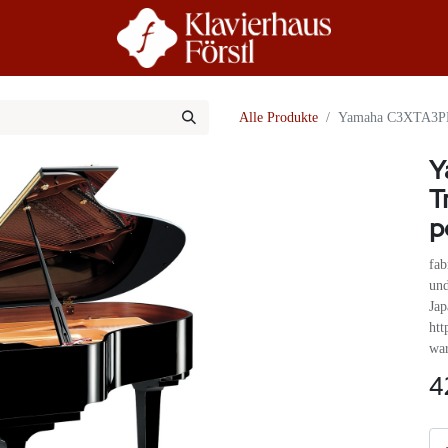
r Uns
Beratung
Alle Produkte
Yamaha C3XTA3PE T
Y
T
p
fab
und
Jap
htt
war
4