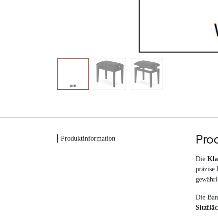
Produktinformation
Pro
Die
Kl
präzise
gewährle
Die Ban
Sitzflä