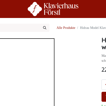
r Uns
Beratung
Alle Produkte
Hidrau Model Klav
H
w
Mas
sch
2