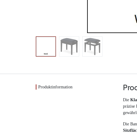
Produktinformation
Pro
Die
Kl
präzise
gewährle
Die Ban
Sitzflä