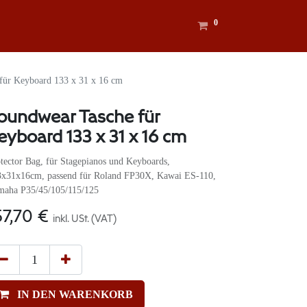
0
für Keyboard 133 x 31 x 16 cm
oundwear Tasche für
eyboard 133 x 31 x 16 cm
tector Bag, für Stagepianos und Keyboards,
3x31x16cm, passend für Roland FP30X, Kawai ES-110,
maha P35/45/105/115/125
57,70
€
inkl. USt. (VAT)
IN DEN WARENKORB