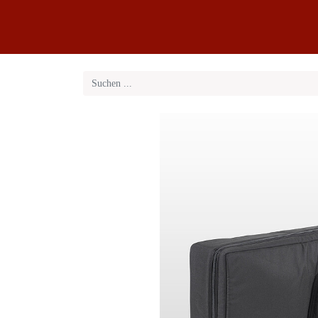
Klaviere
Klavier-Abo
Service
Blog
Übe