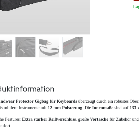
La
duktinformation
ndwear Protector Gigbag für Keyboards
überzeugt durch ein robustes Ober
is mittlere Instrumente mit
12 mm Polsterung
. Die
Innenmaße
sind auf
133 
che Features:
Extra starker Reißverschluss
,
große Vortasche
für Zubehör un
mfort.