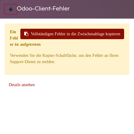
Odoo-Client-Fehler
0
Ein
Vollständigen Fehler in die Zwischenablage kopieren
Fehl
er ist aufgetreten
Verwenden Sie die Kopier-Schaltfläche, um den Fehler an Ihren
Outlet
Support-Dienst zu melden.
Alle Pianos und Flügel wurden ursprünglich von uns fabriksneu bei den
Details ansehen
Herstellern eingekauft und waren in der Zwischenzeit für eine gewisse
Zeit vermietet. Es handelt sich nicht um importierte, gebrauchte
Klaviere. Viele Klaviere noch mit Original-Herstellergarantie. Die
Instrumente werden laufend von unserem Klavierbauer-Team serviciert.