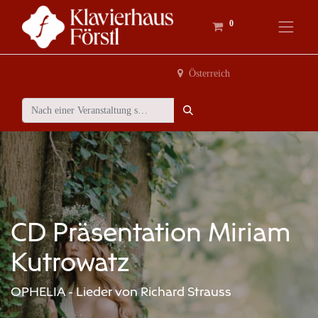
0
Österreich
Alle Veranstaltungen
CD Präsentation Miriam
Kutrowatz
OPHELIA - Lieder von Richard Strauss