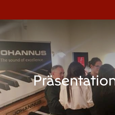
Klaviere
Klavier-Abo
Service
Blog
Übe
Präsentatio