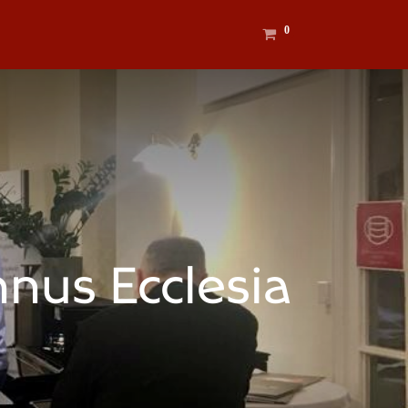
0
nus Ecclesia