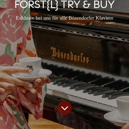
FÖRST{L} TRY & BUY
Exklusiv bei uns für alle Bösendorfer Klaviere